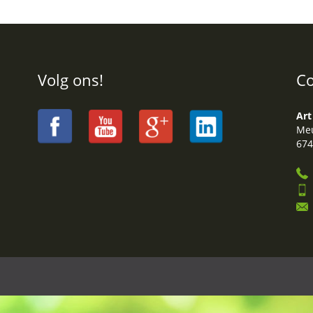
Volg ons!
Co
Art
Meu
674